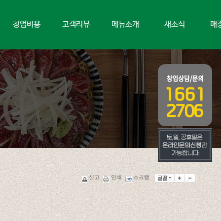
창업비용
고객리뷰
메뉴소개
새소식
매
신고
인쇄
스크랩