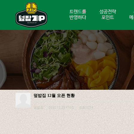
트렌드를
성공전략
반영하다
포인트
메
덮밥집 12월 오픈 현황
덮밥집
조회
1224
|
2022.12.23 17:03
|