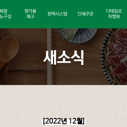
복합
원가율
디테일로
원팩시스템
단체주문
뉴구성
체크
차별화
[2022년 12월]