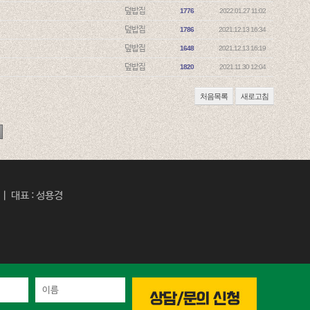
덮밥집
1776
2022.01.27 11:02
덮밥집
1786
2021.12.13 16:34
덮밥집
1648
2021.12.13 16:19
덮밥집
1820
2021.11.30 12:04
처음목록
새로고침
 대표 : 성용경