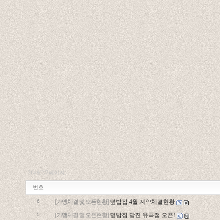
26개(2/2페이지)
번호
6
[가맹체결 및 오픈현황]
덮밥집 4월 계약체결현황
5
[가맹체결 및 오픈현황]
덮밥집 당진 유곡점 오픈!