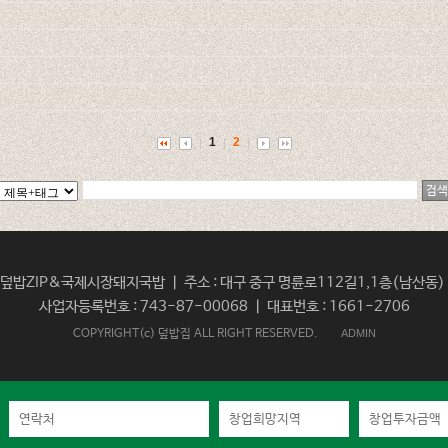
1
2
밥ZIP&국제시장돼지국밥 ㅣ 주소 : 대구 중구 명륜로112길1,1층(남산동) ㅣ
사업자등록번호 : 743-87-00068 ㅣ 대표번호 : 1661-2706
COPYRIGHT(c) 덮밥집 ALL RIGHT RESERVED.
ADMIN