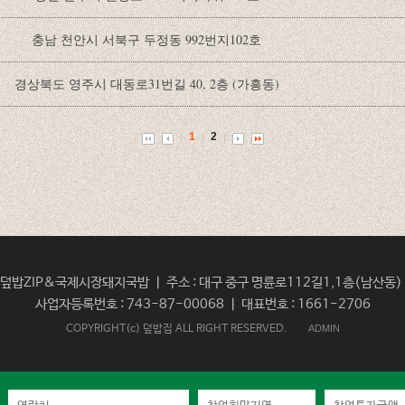
충남 천안시 서북구 두정동 992번지102호
경상북도 영주시 대동로31번길 40, 2층 (가흥동)
1
2
밥ZIP&국제시장돼지국밥 ㅣ 주소 : 대구 중구 명륜로112길1,1층(남산동) ㅣ
사업자등록번호 : 743-87-00068 ㅣ 대표번호 : 1661-2706
COPYRIGHT(c) 덮밥집 ALL RIGHT RESERVED.
ADMIN