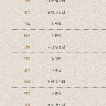
대구
대구 율하점
경기
용인 고림점
전북
김제점
울산
화봉점
전북
익산 영등점
경기
갈매점
경기
여주점
충남
천안 직산점
경기
금촌점
강원
원주 혁신점