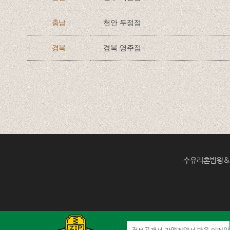
충남
천안 두정점
경북
경북 영주점
수유리혼밥왕&덮