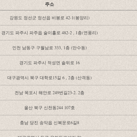
주소
강원도 정선군 정선읍 비봉로 42-1(봉양리)
경기도 파주시 파주읍 술이홀로 482-2 , 1층(연풍리)
인천 남동구 구월남로 333, 1층 (만수동)
경기도 파주시 적성면 솥뒤로 16
대구광역시 북구 대학로15길 6 , 2층 (산격동)
전남 목포시 해안로 249번길23-2. 2층
울산 북구 신천동244 107호
충남 당진 송악읍 신복운로6길8