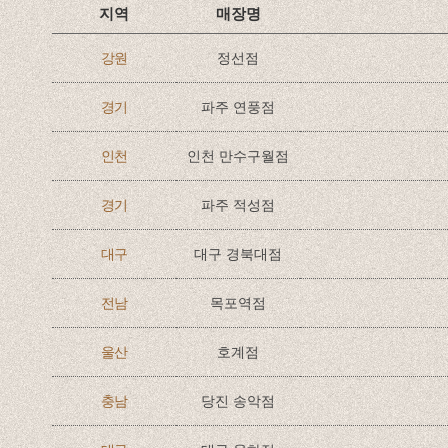
지역
매장명
강원
정선점
경기
파주 연풍점
인천
인천 만수구월점
경기
파주 적성점
대구
대구 경북대점
전남
목포역점
울산
호계점
충남
당진 송악점